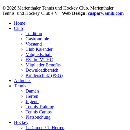
© 2026 Marienthaler Tennis und Hockey Club. Marienthaler
Tennis- und Hockey-Club e.V. |
Web Design:
casparwamik.com
Close
Home
Menu
Club
Tradition
Gastronomie
Vorstand
Club Kalender
Mitgliedschaft
FSJ im MTHC
Mitglieder Benefits
Downloadbereich
Kinderschutz (PSG)
Aktuelles
Tennis
Damen
Herren
Jugend
Tennis Training
Tennis Camps
Platzbuchung
Hockey
1. Damen / 1. Herren