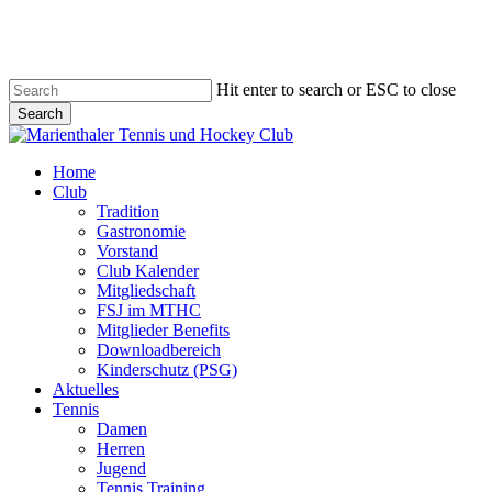
Skip
to
main
content
Hit enter to search or ESC to close
Search
Close
Search
search
account
Menu
Home
Club
Tradition
Gastronomie
Vorstand
Club Kalender
Mitgliedschaft
FSJ im MTHC
Mitglieder Benefits
Downloadbereich
Kinderschutz (PSG)
Aktuelles
Tennis
Damen
Herren
Jugend
Tennis Training