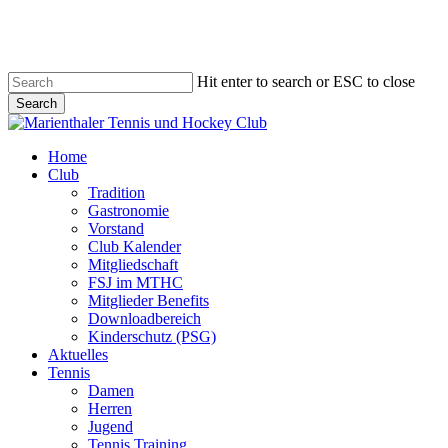
Skip
to
main
content
Hit enter to search or ESC to close
Search
Close
Search
search
account
Menu
Home
Club
Tradition
Gastronomie
Vorstand
Club Kalender
Mitgliedschaft
FSJ im MTHC
Mitglieder Benefits
Downloadbereich
Kinderschutz (PSG)
Aktuelles
Tennis
Damen
Herren
Jugend
Tennis Training