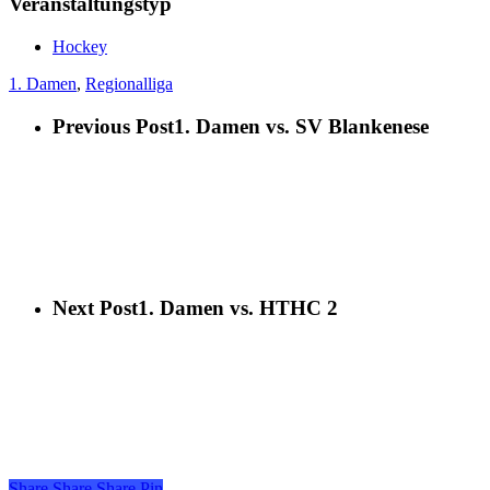
Veranstaltungstyp
Hockey
1. Damen
,
Regionalliga
Previous Post
1. Damen vs. SV Blankenese
Next Post
1. Damen vs. HTHC 2
Share
Share
Share
Share
Pin