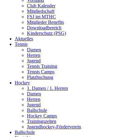
Vorstand
Club Kalender
Mitgliedschaft
FSJ im MTHC
Mitglieder Benefits
Downloadbereich
Kinderschutz (PSG)
Aktuelles
Tennis
Damen
Herren
Jugend
Tennis Training
Tennis Camps
Platzbuchung
Hockey
1. Damen / 1. Herren
Damen
Herren
Jugend
Ballschule
Hockey Camps
Trainingszeiten
Jugendhockey-Förderverein
Ballschule