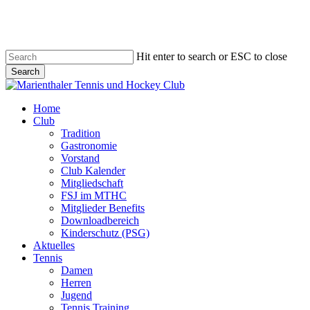
Skip
to
main
content
Hit enter to search or ESC to close
Search
Close
Search
search
account
Menu
Home
Club
Tradition
Gastronomie
Vorstand
Club Kalender
Mitgliedschaft
FSJ im MTHC
Mitglieder Benefits
Downloadbereich
Kinderschutz (PSG)
Aktuelles
Tennis
Damen
Herren
Jugend
Tennis Training