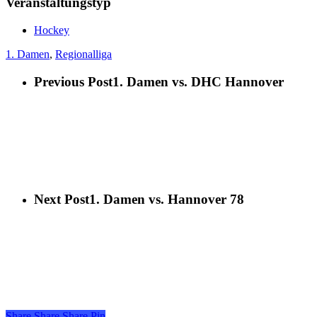
Veranstaltungstyp
Hockey
1. Damen
,
Regionalliga
Previous Post
1. Damen vs. DHC Hannover
Next Post
1. Damen vs. Hannover 78
Share
Share
Share
Share
Pin