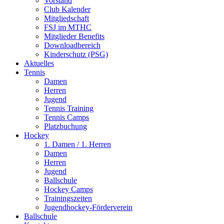
Vorstand
Club Kalender
Mitgliedschaft
FSJ im MTHC
Mitglieder Benefits
Downloadbereich
Kinderschutz (PSG)
Aktuelles
Tennis
Damen
Herren
Jugend
Tennis Training
Tennis Camps
Platzbuchung
Hockey
1. Damen / 1. Herren
Damen
Herren
Jugend
Ballschule
Hockey Camps
Trainingszeiten
Jugendhockey-Förderverein
Ballschule