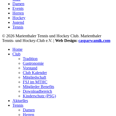
Damen
Events
Herren
Hockey
Jugend
Tennis
© 2026 Marienthaler Tennis und Hockey Club. Marienthaler
Tennis- und Hockey-Club e.V. |
Web Design:
casparwamik.com
Close
Home
Menu
Club
Tradition
Gastronomie
Vorstand
Club Kalender
Mitgliedschaft
FSJ im MTHC
Mitglieder Benefits
Downloadbereich
Kinderschutz (PSG)
Aktuelles
Tennis
Damen
Herren