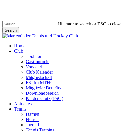
Skip
to
main
content
Hit enter to search or ESC to close
Search
Close
Search
search
account
Menu
Home
Club
Tradition
Gastronomie
Vorstand
Club Kalender
Mitgliedschaft
FSJ im MTHC
Mitglieder Benefits
Downloadbereich
Kinderschutz (PSG)
Aktuelles
Tennis
Damen
Herren
Jugend
Tennis Training