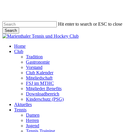
Skip
to
main
content
Hit enter to search or ESC to close
Search
Close
Search
search
account
Menu
Home
Club
Tradition
Gastronomie
Vorstand
Club Kalender
Mitgliedschaft
FSJ im MTHC
Mitglieder Benefits
Downloadbereich
Kinderschutz (PSG)
Aktuelles
Tennis
Damen
Herren
Jugend
Tennis Training