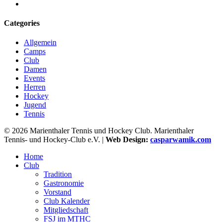
instagram
Categories
Allgemein
Camps
Club
Damen
Events
Herren
Hockey
Jugend
Tennis
© 2026 Marienthaler Tennis und Hockey Club. Marienthaler
Tennis- und Hockey-Club e.V. |
Web Design:
casparwamik.com
Close
Home
Menu
Club
Tradition
Gastronomie
Vorstand
Club Kalender
Mitgliedschaft
FSJ im MTHC