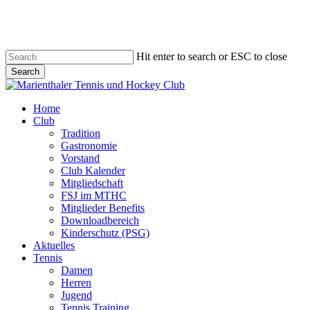
Skip
to
main
content
Hit enter to search or ESC to close
Search
Close
Search
search
account
Menu
Home
Club
Tradition
Gastronomie
Vorstand
Club Kalender
Mitgliedschaft
FSJ im MTHC
Mitglieder Benefits
Downloadbereich
Kinderschutz (PSG)
Aktuelles
Tennis
Damen
Herren
Jugend
Tennis Training