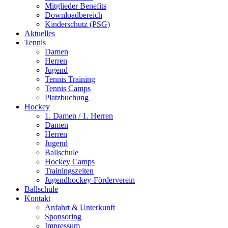
Mitglieder Benefits
Downloadbereich
Kinderschutz (PSG)
Aktuelles
Tennis
Damen
Herren
Jugend
Tennis Training
Tennis Camps
Platzbuchung
Hockey
1. Damen / 1. Herren
Damen
Herren
Jugend
Ballschule
Hockey Camps
Trainingszeiten
Jugendhockey-Förderverein
Ballschule
Kontakt
Anfahrt & Unterkunft
Sponsoring
Impressum