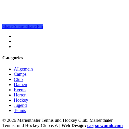
Share
Share
Share
Share
Pin
facebook
youtube
instagram
Categories
Allgemein
Camps
Club
Damen
Events
Herren
Hockey
Jugend
Tennis
© 2026 Marienthaler Tennis und Hockey Club. Marienthaler
Tennis- und Hockey-Club e.V. |
Web Design:
casparwamik.com