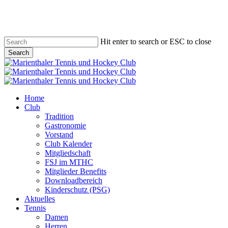
Skip
to
main
content
Hit enter to search or ESC to close
Search
Close
Search
search
account
Menu
Home
Club
Tradition
Gastronomie
Vorstand
Club Kalender
Mitgliedschaft
FSJ im MTHC
Mitglieder Benefits
Downloadbereich
Kinderschutz (PSG)
Aktuelles
Tennis
Damen
Herren