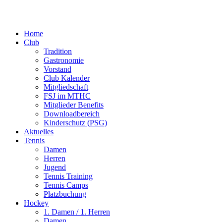
Close
Home
Menu
Club
Tradition
Gastronomie
Vorstand
Club Kalender
Mitgliedschaft
FSJ im MTHC
Mitglieder Benefits
Downloadbereich
Kinderschutz (PSG)
Aktuelles
Tennis
Damen
Herren
Jugend
Tennis Training
Tennis Camps
Platzbuchung
Hockey
1. Damen / 1. Herren
Damen