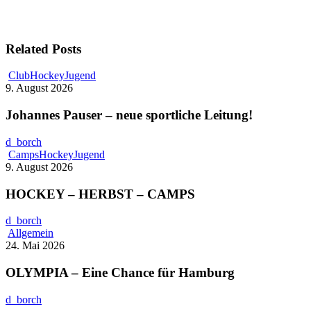
Related Posts
Johannes
Club
Hockey
Jugend
Pauser
9. August 2026
–
neue
Johannes Pauser – neue sportliche Leitung!
sportliche
Leitung!
d_borch
HOCKEY
Camps
Hockey
Jugend
–
9. August 2026
HERBST
–
HOCKEY – HERBST – CAMPS
CAMPS
d_borch
OLYMPIA
Allgemein
–
24. Mai 2026
Eine
Chance
OLYMPIA – Eine Chance für Hamburg
für
Hamburg
d_borch