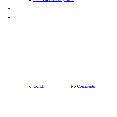
search
account
Allgemein
Club
Hockey
Neues Licht für unseren
Hockeyplatz!
By
d_borch
25. Januar 2026
No Comments